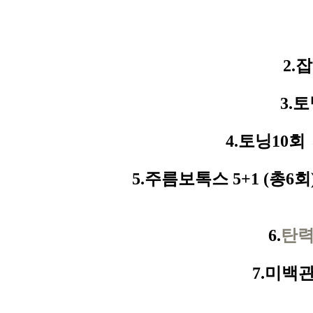
2.
잡
3.
토
4.
토닝
10
회
5.
주름보톡스
5+1 (
총
6
회
6.
탄
7.
미백