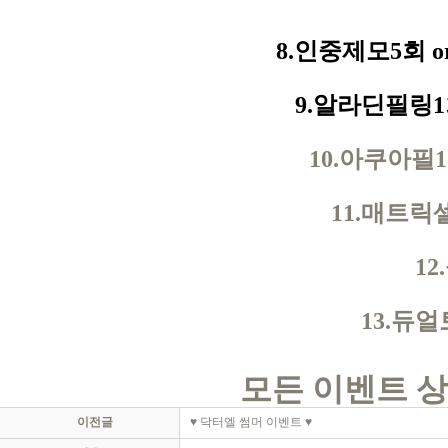
8.
인중제모
5
회
o
9.
알라딘필링
1
10.아쿠아필
11.매트릭
12
13.듀
모든 이벤트 
이전글
♥ 닥터엘 썸머 이벤트 ♥